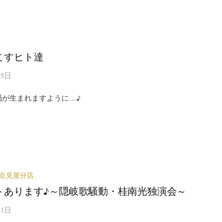
こすヒト達
15日
渦が生まれますように…♪
京見屋分店
トあります♪～隠岐歌騒動・桂南光独演会～
11日