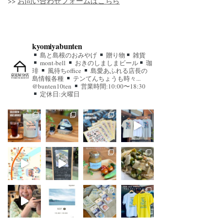
>>
お問い合わせフォームはこちら
kyomiyabunten
島と島根のおみやげ
贈り物
雑貨
mont-bell
おきのしましまビール
珈
琲
風待ちoffice
島愛あふれる店長の
島情報各種
テンてんちょうも時々...
@bunten10ten
営業時間:10:00〜18:30
定休日:火曜日