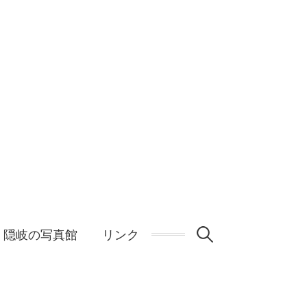
検
隠岐の写真館
リンク
索: