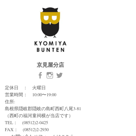
京見屋分店
定休日 ： 火曜日
営業時間： 10:00〜19:00
住所:
島根県隠岐郡隠岐の島町西町八尾3-81
（西町の福河童祠横が当店です）
TEL： (08512)2-0425
FAX： (08512)2-2930