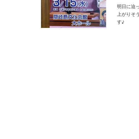
明日に迫
上がりそ
す♪