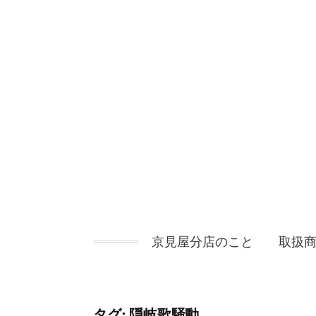
コ
ン
テ
ン
ツ
へ
ス
キ
ッ
プ
京見屋分店のこと
取扱
タグ:
隠岐歌騒動