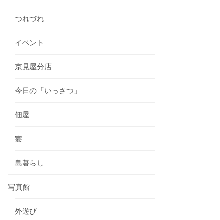
つれづれ
イベント
京見屋分店
今日の「いっさつ」
佃屋
宴
島暮らし
写真館
外遊び