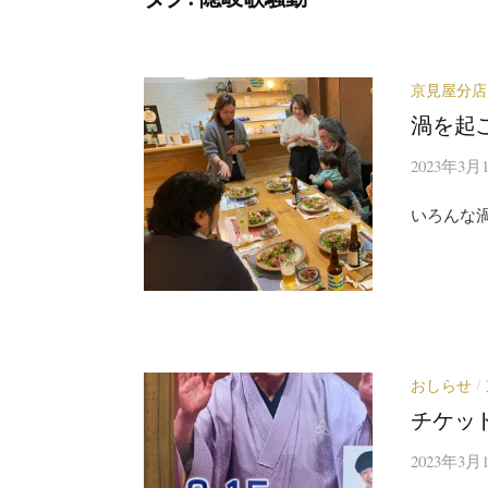
京見屋分店
渦を起
2023年3月
いろんな
おしらせ
/
チケッ
2023年3月