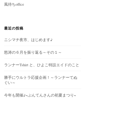
風待ちoffice
最近の投稿
ニシマチ夜市、はじめます♪
怒涛の６月を振り返る～その１～
ランナーTshirt と、ひよこ特設エイドのこと
勝手にウルトラ応援企画！～ランナーてぬ
ぐい～
今年も開催♪~ぶんてんさんの初夏まつり~