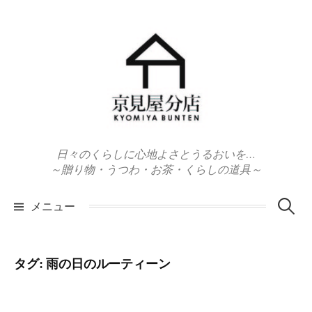
コ
ン
テ
ン
ツ
へ
ス
キ
日々のくらしに心地よさとうるおいを…
ッ
～贈り物・うつわ・お茶・くらしの道具～
プ
検
メニュー
索:
タグ:
雨の日のルーティーン