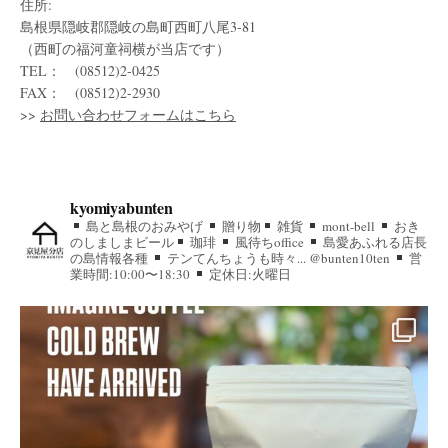
住所:
島根県隠岐郡隠岐の島町西町八尾3-81
（西町の福河童祠横が当店です）
TEL： (08512)2-0425
FAX： (08512)2-2930
>>
お問い合わせフォームはこちら
kyomiyabunten
島と島根のおみやげ
贈り物
雑貨
mont-bell
おき
のしましまビール
珈琲
風待ちoffice
島愛あふれる店長
の島情報各種
テンてんちょうも時々... @bunten10ten
営
業時間:10:00〜18:30
定休日:火曜日