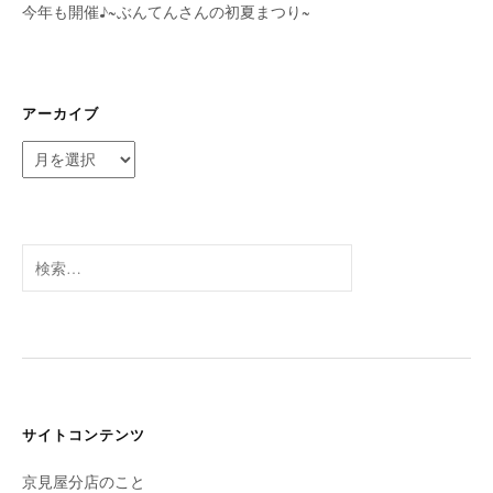
今年も開催♪~ぶんてんさんの初夏まつり~
アーカイブ
ア
ー
カ
イ
ブ
検
索:
サイトコンテンツ
京見屋分店のこと