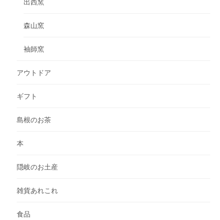
出西窯
森山窯
袖師窯
アウトドア
ギフト
島根のお茶
本
隠岐のお土産
雑貨あれこれ
食品