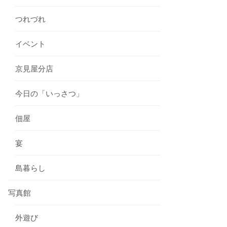
つれづれ
イベント
京見屋分店
今日の「いっさつ」
佃屋
宴
島暮らし
写真館
外遊び