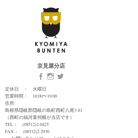
京見屋分店
定休日 ： 火曜日
営業時間： 10:00〜19:00
住所:
島根県隠岐郡隠岐の島町西町八尾3-81
（西町の福河童祠横が当店です）
TEL： (08512)2-0425
FAX： (08512)2-2930