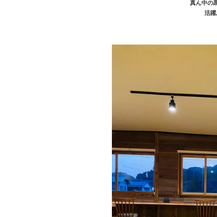
真ん中の
活躍