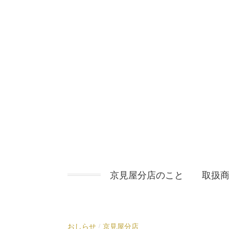
コ
ン
テ
ン
ツ
へ
ス
キ
ッ
プ
京見屋分店のこと
取扱
おしらせ
京見屋分店
/