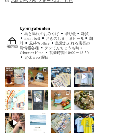
>>
お問い合わせフォームはこちら
kyomiyabunten
島と島根のおみやげ
贈り物
雑貨
mont-bell
おきのしましまビール
珈
琲
風待ちoffice
島愛あふれる店長の
島情報各種
テンてんちょうも時々...
@bunten10ten
営業時間:10:00〜18:30
定休日:火曜日