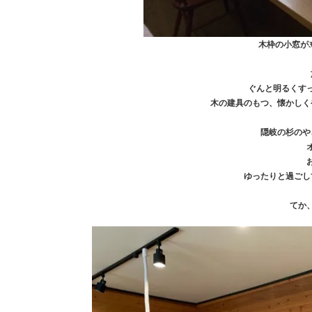
木枠の小窓が
ぐんと明るくす
木の建具のもつ、懐かしく
隠岐の杉のや
ゆったりと過ごし
てか