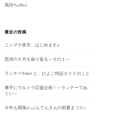
風待ちoffice
最近の投稿
ニシマチ夜市、はじめます♪
怒涛の６月を振り返る～その１～
ランナーTshirt と、ひよこ特設エイドのこと
勝手にウルトラ応援企画！～ランナーてぬ
ぐい～
今年も開催♪~ぶんてんさんの初夏まつり~