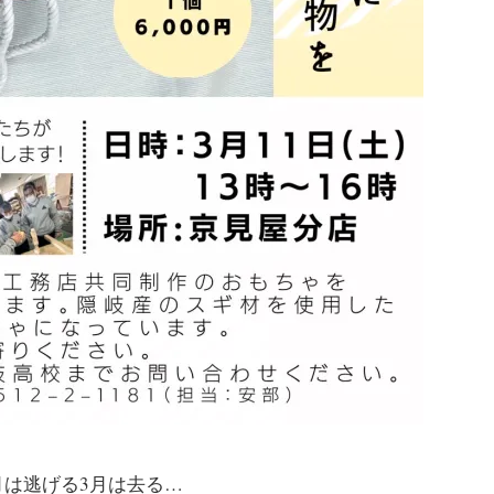
月は逃げる3月は去る…