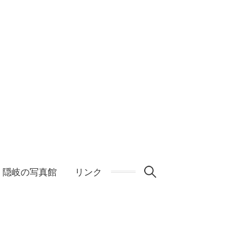
検
隠岐の写真館
リンク
索: