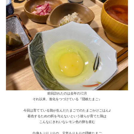
前回訪れたのは去年の12月
それ以来、進化をつづけている『隠岐たまご』
今回は育てている鶏が生んだたまごでのたまごかけごはん♪
着色するための餌を与えないという彼らが育てた鶏は
こんなにきれいなレモン色の卵を産む
白身もぷりぷりの、元気もりもりの隠岐たまご