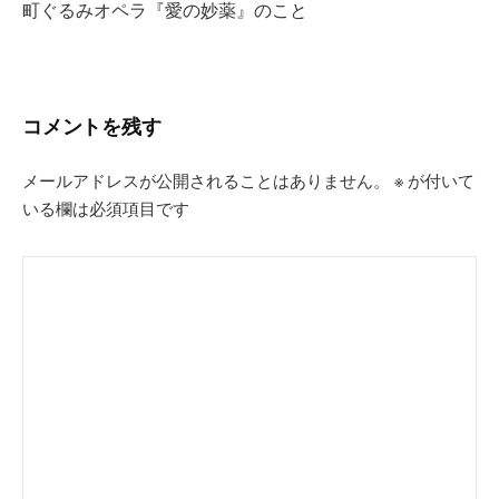
町ぐるみオペラ『愛の妙薬』のこと
ゲ
ー
シ
コメントを残す
ョ
ン
メールアドレスが公開されることはありません。
※
が付いて
いる欄は必須項目です