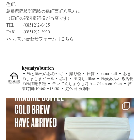
住所:
島根県隠岐郡隠岐の島町西町八尾3-81
（西町の福河童祠横が当店です）
TEL： (08512)2-0425
FAX： (08512)2-2930
>>
お問い合わせフォームはこちら
kyomiyabunten
島と島根のおみやげ
贈り物
雑貨
mont-bell
おき
のしましまビール
珈琲
風待ちoffice
島愛あふれる店長
の島情報各種
テンてんちょうも時々... @bunten10ten
営
業時間:10:00〜18:30
定休日:火曜日