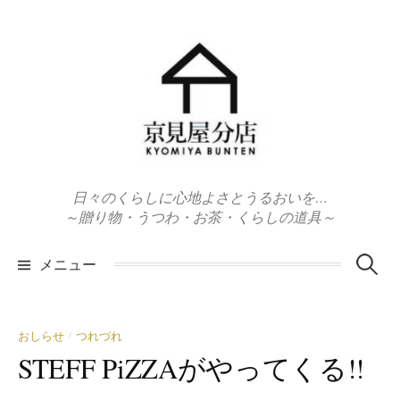
コ
ン
テ
ン
ツ
へ
ス
キ
日々のくらしに心地よさとうるおいを…
ッ
～贈り物・うつわ・お茶・くらしの道具～
プ
検
メニュー
索:
おしらせ
つれづれ
/
STEFF PiZZAがやってくる!!