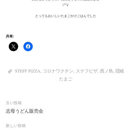
(^^♪
とってもおいしいたまごかけごはんでした
共有:
STEFF PiZZA
,
コロナワクチン
,
ステフピザ
,
西ノ島
,
隠岐
たまご
投
古い投稿
志母うどん販売会
稿
ナ
新しい投稿
ビ