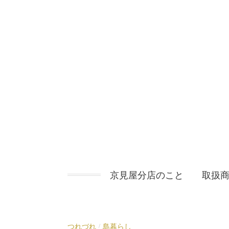
コ
ン
テ
ン
ツ
へ
ス
キ
ッ
プ
京見屋分店のこと
取扱
つれづれ
島暮らし
/