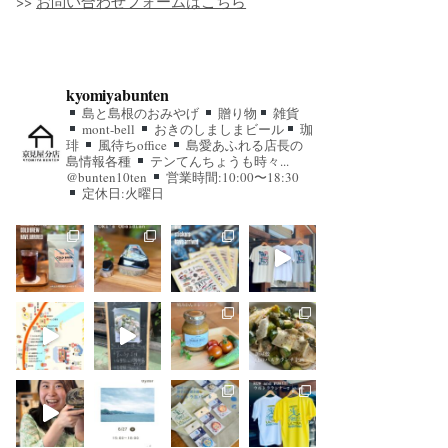
>>
お問い合わせフォームはこちら
kyomiyabunten
島と島根のおみやげ
贈り物
雑貨
mont-bell
おきのしましまビール
珈
琲
風待ちoffice
島愛あふれる店長の
島情報各種
テンてんちょうも時々...
@bunten10ten
営業時間:10:00〜18:30
定休日:火曜日