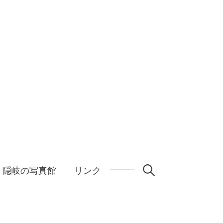
検
隠岐の写真館
リンク
索: