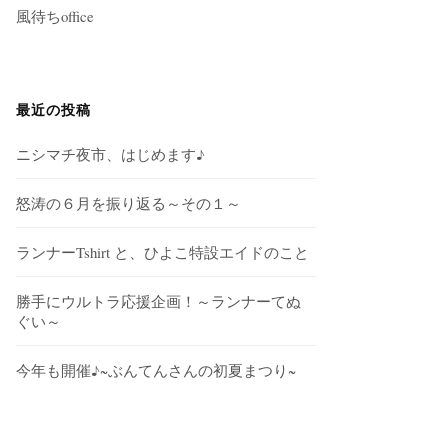
風待ちoffice
最近の投稿
ニシマチ夜市、はじめます♪
怒涛の６月を振り返る～その１～
ランナーTshirt と、ひよこ特設エイドのこと
勝手にウルトラ応援企画！～ランナーてぬ
ぐい～
今年も開催♪~ぶんてんさんの初夏まつり~