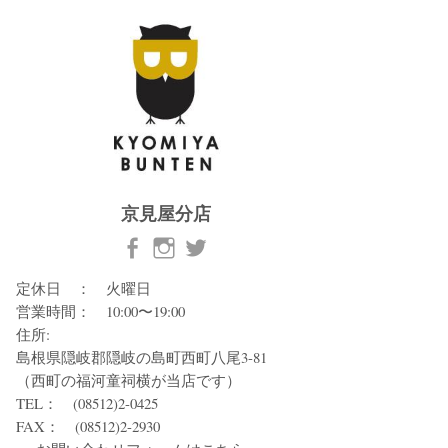
京見屋分店
定休日 ： 火曜日
営業時間： 10:00〜19:00
住所:
島根県隠岐郡隠岐の島町西町八尾3-81
（西町の福河童祠横が当店です）
TEL： (08512)2-0425
FAX： (08512)2-2930