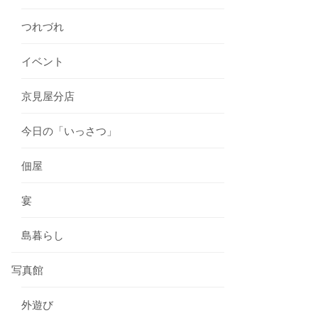
つれづれ
イベント
京見屋分店
今日の「いっさつ」
佃屋
宴
島暮らし
写真館
外遊び